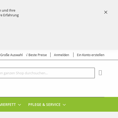
n und Ihre
re Erfahrung
Schließ
√ Große Auswahl √ Beste Preise
Anmelden
Ein Konto erstellen
Suche
MEIN EI
MIERFETT
PFLEGE & SERVICE