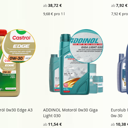
HINZUFÜGEN
VERGLEICHSLISTE
HINZUFÜGE
VERGLEICHSL
38,72 €
7,92 €
ab
ab
HINZUFÜGEN
HINZUFÜGE
9,68 € pro 1 l
7,92 € pro 
röl 0w30 Edge A3
ADDINOL Motoröl 0w30 Giga
Eurolub 
ZU
ZU
inkaufswagen
In den Einkaufswagen
In de
Light 030
0w-30
WUNSCHZETTEL
ZU
WUNSCHZETT
ZU
HINZUFÜGEN
VERGLEICHSLISTE
HINZUFÜGE
VERGLEICHSL
11,54 €
10,38 
ab
ab