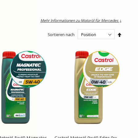
Mehr Informationen zu Motoröl für Mercedes
↓
In
Sortieren nach
absteige
Reihenfo
Motoröl 5w40 Magnatec
Castrol Motoröl 0w40 Edge 0w-