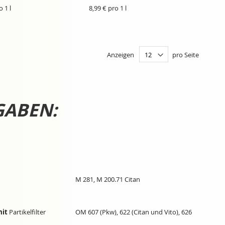
N
HINZUFÜGEN
HINZUF
o 1 l
8,99 € pro 1 l
Anzeigen
pro Seite
GABEN:
M 281, M 200.71 Citan
it
Partikelfilter
OM 607 (Pkw), 622 (Citan und Vito), 626