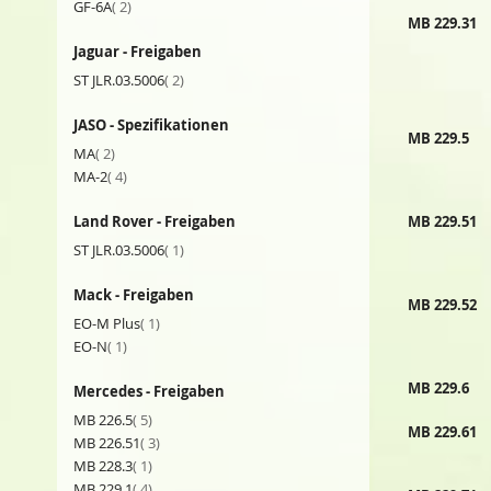
Artikel
GF-6A
2
MB 229.31
Jaguar - Freigaben
Artikel
ST JLR.03.5006
2
JASO - Spezifikationen
MB 229.5
Artikel
MA
2
Artikel
MA-2
4
Land Rover - Freigaben
MB 229.51
Artikel
ST JLR.03.5006
1
Mack - Freigaben
MB 229.52
Artikel
EO-M Plus
1
Artikel
EO-N
1
MB 229.6
Mercedes - Freigaben
Artikel
MB 226.5
5
MB 229.61
Artikel
MB 226.51
3
Artikel
MB 228.3
1
Artikel
MB 229.1
4