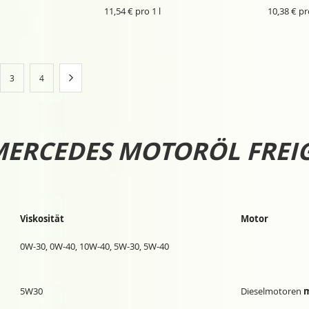
HINZUFÜGEN
HINZUFÜGE
11,54 € pro 1 l
10,38 € pr
rade Seite
Seite
Seite
Seite
Weiter
3
4
ERCEDES MOTORÖL FREI
Viskosität
Motor
0W-30, 0W-40, 10W-40, 5W-30, 5W-40
5W30
Dieselmotoren
m