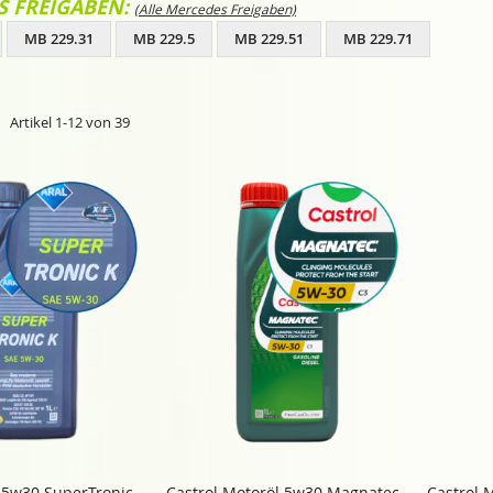
S FREIGABEN:
(Alle Mercedes Freigaben)
MB 229.31
MB 229.5
MB 229.51
MB 229.71
t
e
Artikel
1
-
12
von
39
 5w30 SuperTronic
Castrol Motoröl 5w30 Magnatec
Castrol 