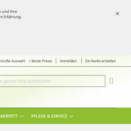
n und Ihre
re Erfahrung
Schließ
√ Große Auswahl √ Beste Preise
Anmelden
Ein Konto erstellen
Suche
MEIN EI
MIERFETT
PFLEGE & SERVICE