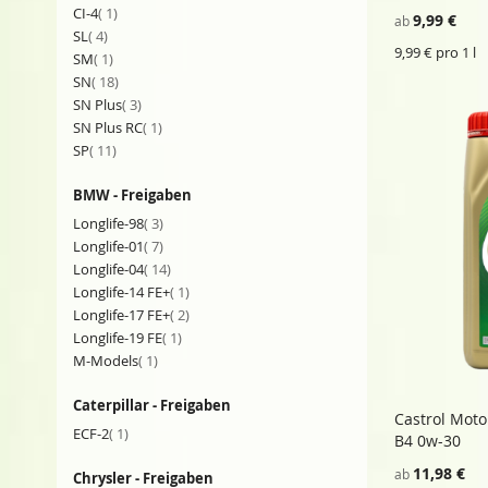
Artikel
CI-4
1
9,99 €
ab
Artikel
SL
4
9,99 € pro 1 l
Artikel
SM
1
Artikel
SN
18
Artikel
SN Plus
3
Artikel
SN Plus RC
1
Artikel
SP
11
BMW - Freigaben
Artikel
Longlife-98
3
Artikel
Longlife-01
7
Artikel
Longlife-04
14
Artikel
Longlife-14 FE+
1
Artikel
Longlife-17 FE+
2
Artikel
Longlife-19 FE
1
Artikel
M-Models
1
Caterpillar - Freigaben
Castrol Moto
Artikel
ECF-2
1
In den E
B4 0w-30
11,98 €
ab
Chrysler - Freigaben