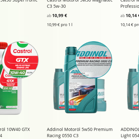
ZU
ZU
inkaufswagen
In den Einkaufswagen
In de
C3 5w-30
Professi
WUNSCHZETTEL
ZU
WUNSCHZETT
ZU
HINZUFÜGEN
VERGLEICHSLISTE
HINZUFÜGE
VERGLEICHSL
10,99 €
10,14 
ab
ab
HINZUFÜGEN
HINZUFÜGE
10,99 € pro 1 l
10,14 € pr
oröl 10W40 GTX
Addinol Motoröl 5w50 Premium
ADDINOL
ZU
ZU
inkaufswagen
In den Einkaufswagen
In d
4
Racing 0550 C3
Light 05
WUNSCHZETTEL
ZU
WUNSCHZETT
ZU