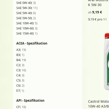
Artikel
SAE 0W-40
3
In den E
K 5W-30
Artikel
SAE 5W-30
11
9,19 €
ab
Artikel
SAE 5W-40
6
Artikel
SAE 5W-50
2
9,19 € pro 1 l
Artikel
SAE 10W-40
5
Artikel
SAE 10W-60
3
Artikel
SAE 15W-40
1
ACEA - Spezifikation
Artikel
A3
19
Artikel
B3
1
Artikel
B4
19
Artikel
C2
3
Artikel
C3
16
Artikel
C4
3
Artikel
C5
3
Artikel
C6
2
Artikel
E7
1
API - Spezifikation
Castrol Mot
In den E
10W-40 A3/B
Artikel
CF
18