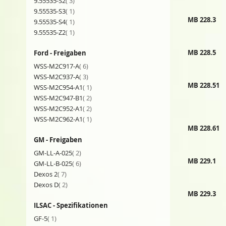
Artikel
9.55535-S2
3
Artikel
9.55535-S3
1
MB 228.3
Artikel
9.55535-S4
1
Artikel
9.55535-Z2
1
MB 228.5
Ford - Freigaben
Artikel
WSS-M2C917-A
6
Artikel
WSS-M2C937-A
3
MB 228.51
Artikel
WSS-M2C954-A1
1
Artikel
WSS-M2C947-B1
2
Artikel
WSS-M2C952-A1
2
Artikel
WSS-M2C962-A1
1
MB 228.61
GM - Freigaben
Artikel
GM-LL-A-025
2
MB 229.1
Artikel
GM-LL-B-025
6
Artikel
Dexos 2
7
Artikel
Dexos D
2
MB 229.3
ILSAC - Spezifikationen
Artikel
GF-5
1