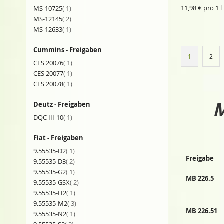
Artikel
11,98 € pro 1 l
MS-10725
1
Artikel
MS-12145
2
Artikel
MS-12633
1
Cummins - Freigaben
Seite
Sie lesen ge
Seite
1
2
Artikel
CES 20076
1
Artikel
CES 20077
1
Artikel
CES 20078
1
M
Deutz - Freigaben
Artikel
DQC III-10
1
Fiat - Freigaben
Artikel
9.55535-D2
1
Freigabe
Artikel
9.55535-D3
2
Artikel
9.55535-G2
1
MB 226.5
Artikel
9.55535-GSX
2
Artikel
9.55535-H2
1
Artikel
9.55535-M2
3
MB 226.51
Artikel
9.55535-N2
1