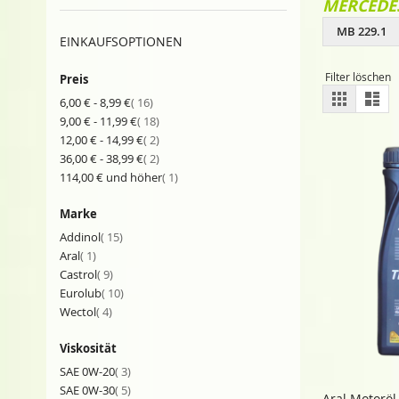
MERCEDE
MB 229.1
EINKAUFSOPTIONEN
Filter löschen
Preis
Ansich
Gitter
List
Artikel
6,00 €
-
8,99 €
16
als
Artikel
9,00 €
-
11,99 €
18
Artikel
12,00 €
-
14,99 €
2
Artikel
36,00 €
-
38,99 €
2
Artikel
114,00 €
und höher
1
Marke
Artikel
Addinol
15
Artikel
Aral
1
Artikel
Castrol
9
Artikel
Eurolub
10
Artikel
Wectol
4
Viskosität
Artikel
SAE 0W-20
3
Artikel
SAE 0W-30
5
Aral Motoröl