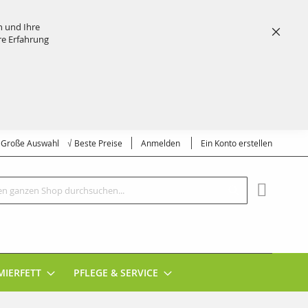
n und Ihre
re Erfahrung
Schließ
√ Große Auswahl √ Beste Preise
Anmelden
Ein Konto erstellen
Suche
MEIN EI
MIERFETT
PFLEGE & SERVICE