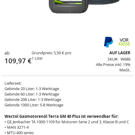
Springe
zum
Anfang
ab
Grundpreis: 5,50 € pro
AUF LAGER
der
1 Liter
109,97 €
SKU
W686
Bildergalerie
Alle Preise inkl. 19%
MwSt.
Lieferzeit:
Gebinde 20 Liter: 1-3 Werktage
Gebinde 60 Liter: 1-3 Werktage
Gebinde 208 Liter: 1-3 Werktage
Gebinde 1000 Liter: 5-8 Werktage
Wectol Gasmotorenöl Terra GM 40 Plus ist verwendbar für:
• GE Jenbacher TA 1000-1109 für Motoren Serie 2 und 3, Klasse B und C
• MAN 3271-4
• MTU 400 series