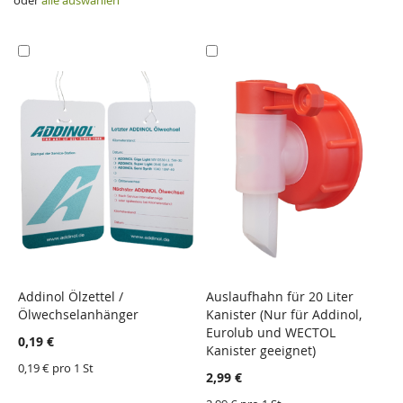
In
In
den
den
Einkaufswagen
Einkaufswagen
Addinol Ölzettel /
Auslaufhahn für 20 Liter
P
Ölwechselanhänger
Kanister (Nur für Addinol,
S
ZU
ZU
ZU
ZU
Eurolub und WECTOL
F
WUNSCHZETTEL
VERGLEICHSLISTE
WUNSCHZETTEL
VERGLEICHSLISTE
0,19 €
Kanister geeignet)
HINZUFÜGEN
HINZUFÜGEN
HINZUFÜGEN
HINZUFÜGEN
4
0,19 € pro 1 St
2,99 €
4