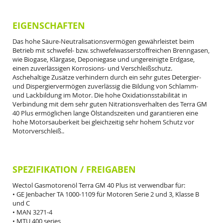
EIGENSCHAFTEN
Das hohe Säure-Neutralisationsvermögen gewährleistet beim
Betrieb mit schwefel- bzw.
schwefelwasserstoffreichen Brenngasen,
wie Biogase, Klärgase, Deponiegase und ungereinigte
Erdgase,
einen zuverlässigen Korrosions- und Verschleißschutz.
Aschehaltige Zusätze verhindern
durch ein sehr gutes Detergier-
und Dispergiervermögen zuverlässig die Bildung von Schlamm-
und
Lackbildung im Motor. Die hohe Oxidationsstabilität in
Verbindung mit dem sehr guten
Nitrationsverhalten des Terra GM
40 Plus ermöglichen lange Ölstandszeiten und garantieren eine
hohe Motorsauberkeit bei gleichzeitig sehr hohem Schutz vor
Motorverschleiß.
.
SPEZIFIKATION / FREIGABEN
Wectol Gasmotorenöl Terra GM 40 Plus ist verwendbar für:
• GE Jenbacher TA 1000-1109 für Motoren Serie 2 und 3, Klasse B
und C
• MAN 3271-4
• MTU 400 series